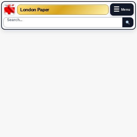
☰
London Paper
Menu