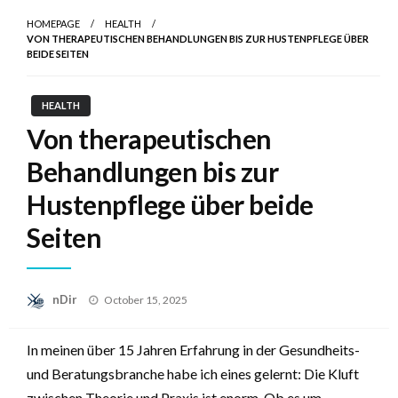
HOMEPAGE
HEALTH
VON THERAPEUTISCHEN BEHANDLUNGEN BIS ZUR HUSTENPFLEGE ÜBER
BEIDE SEITEN
HEALTH
Von therapeutischen
Behandlungen bis zur
Hustenpflege über beide
Seiten
Posted
nDir
October 15, 2025
on
In meinen über 15 Jahren Erfahrung in der Gesundheits-
und Beratungsbranche habe ich eines gelernt: Die Kluft
zwischen Theorie und Praxis ist enorm. Ob es um