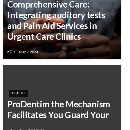
Comprehensive Care:
Integrating auditory tests
and Pain Aid Services in
Urgent Care Clinics
nDir
May 9, 2024
HEALTH
ProDentim the Mechanism
Facilitates You Guard Your