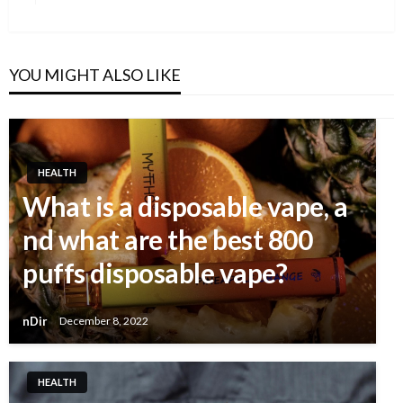
Post
YOU MIGHT ALSO LIKE
HEALTH
What is a disposable vape, a
nd what are the best 800
puffs disposable vape?
nDir
December 8, 2022
HEALTH